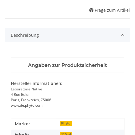
Frage zum Artikel
Beschreibung
Angaben zur Produktsicherheit
Herstellerinformationen:
Laboratoire Native
4 Rue Euler
Paris, Frankreich, 75008
www.de.phyto.com
Produkteigenschaft
Wert
Marke:
Phyto
Inhalt:
110ml