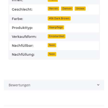
Herren
Damen
Unisex
Geschlecht:
Farbe:
#06 Dark Brown
Produkttyp:
Haarpflege
Verkaufsform:
Einzelartikel
Nachfüllbar:
Nein
Nachfüllung:
Nein
Bewertungen