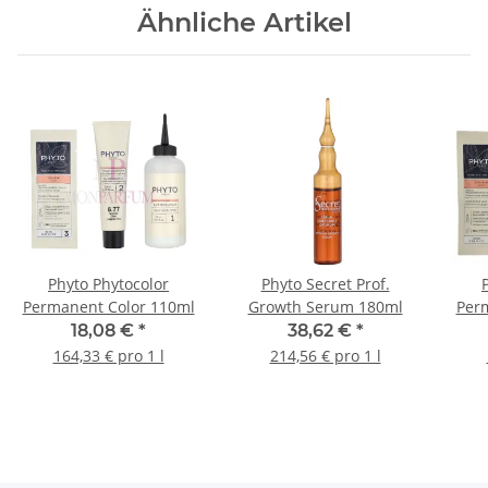
Ähnliche Artikel
Phyto Phytocolor
Phyto Secret Prof.
Permanent Color 110ml
Growth Serum 180ml
Per
18,08 €
*
38,62 €
*
164,33 € pro 1 l
214,56 € pro 1 l