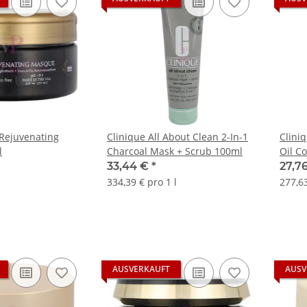
 Rejuvenating
Clinique All About Clean 2-In-1
Clini
l
Charcoal Mask + Scrub 100ml
Oil C
33,44 €
*
27,7
334,39 € pro 1 l
277,63
AUSVERKAUFT
AUSV