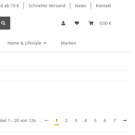
d ab 19 €
Schneller Versand
News
Kontakt
0,00 €
Home & Lifestyle
Marken
ikel 1 - 20 von 126
1
2
3
4
5
6
7