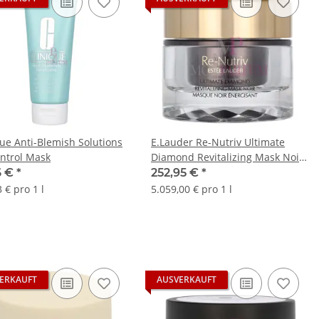
que Anti-Blemish Solutions
E.Lauder Re-Nutriv Ultimate
ontrol Mask
Diamond Revitalizing Mask Noir
50g
6 €
*
252,95 €
*
 € pro 1 l
5.059,00 € pro 1 l
ERKAUFT
AUSVERKAUFT