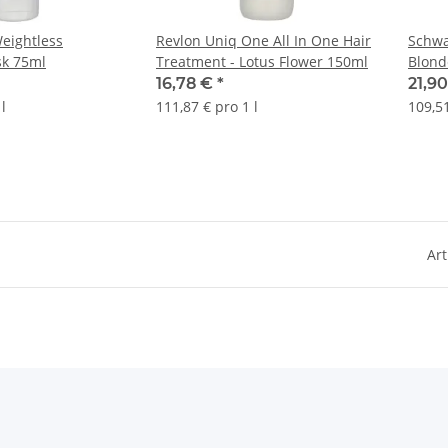
eightless
Revlon Uniq One All In One Hair
Schwa
sk 75ml
Treatment - Lotus Flower 150ml
Blond
16,78 €
*
21,9
l
111,87 € pro 1 l
109,51
Art