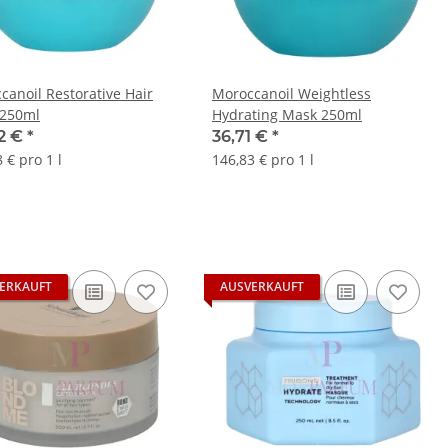
canoil Restorative Hair
Moroccanoil Weightless
250ml
Hydrating Mask 250ml
2 €
*
36,71 €
*
 € pro 1 l
146,83 € pro 1 l
ERKAUFT
AUSVERKAUFT