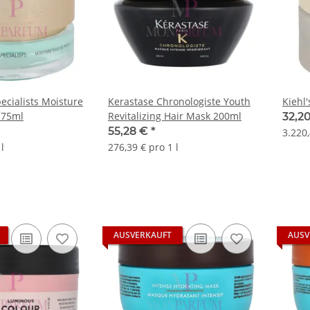
ecialists Moisture
Kerastase Chronologiste Youth
Kiehl
 75ml
Revitalizing Hair Mask 200ml
32,2
55,28 €
*
3.220,
l
276,39 € pro 1 l
AUSVERKAUFT
AUSV