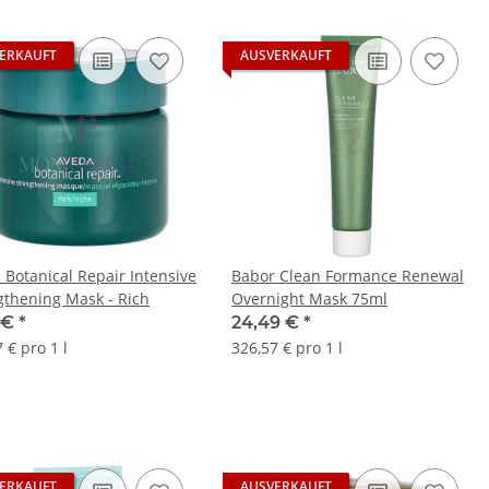
ERKAUFT
AUSVERKAUFT
 Botanical Repair Intensive
Babor Clean Formance Renewal
gthening Mask - Rich
Overnight Mask 75ml
6 €
*
24,49 €
*
 € pro 1 l
326,57 € pro 1 l
ERKAUFT
AUSVERKAUFT