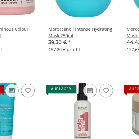
minous Colour
Moroccanoil Intense Hydrating
Moroc
l
Mask 250ml
Mask 
39,30 €
*
44,4
l
157,20 € pro 1 l
177,68
AUF LAGER
AUSV