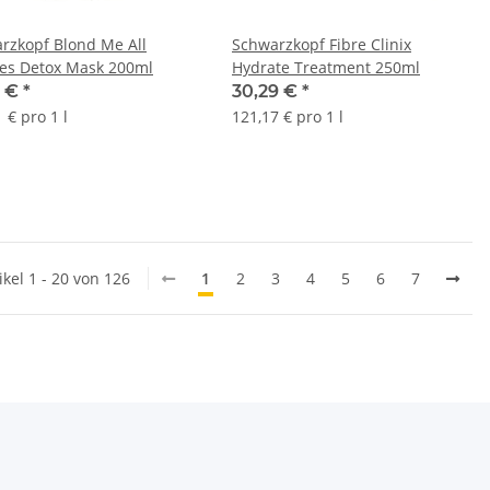
rzkopf Blond Me All
Schwarzkopf Fibre Clinix
es Detox Mask 200ml
Hydrate Treatment 250ml
0 €
*
30,29 €
*
 € pro 1 l
121,17 € pro 1 l
ikel 1 - 20 von 126
1
2
3
4
5
6
7