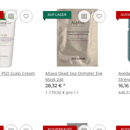
AUF LAGER
AUSV
l PSO Scalp Cream
Ahava Dead Sea Osmoter Eye
Aveda
Mask 24g
Stren
28,32 €
*
16,1
1.179,92 € pro 1 l
646,57
AUSVERKAUFT
AUSV