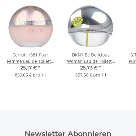
Cerruti 1881 Pour
DKNY Be Delicious
S.
Femme Eau de Toilette
Woman Eau de Toilette
Pur
30ml
30ml
25,17 €
*
25,73 €
*
839,05 € pro 1 l
857,56 € pro 1 l
Newsletter Abonnieren