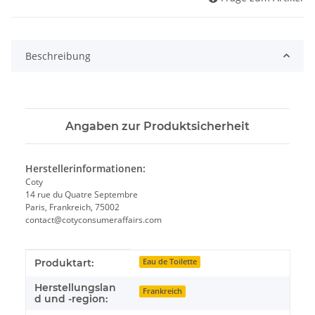
Beschreibung
Angaben zur Produktsicherheit
Herstellerinformationen:
Coty
14 rue du Quatre Septembre
Paris, Frankreich, 75002
contact@cotyconsumeraffairs.com
Produkteigenschaft
Wert
Produktart:
Eau de Toilette
Herstellungslan
Frankreich
d und -region: