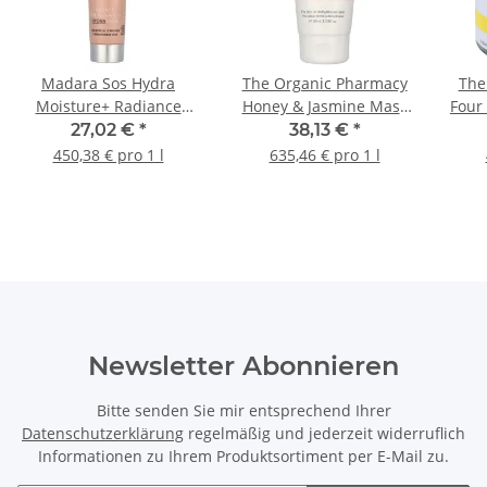
Madara Sos Hydra
The Organic Pharmacy
The
Moisture+ Radiance
Honey & Jasmine Mask
Four 
Mask 60ml
60ml
27,02 €
*
38,13 €
*
450,38 € pro 1 l
635,46 € pro 1 l
Newsletter Abonnieren
Bitte senden Sie mir entsprechend Ihrer
Datenschutzerklärung
regelmäßig und jederzeit widerruflich
Informationen zu Ihrem Produktsortiment per E-Mail zu.