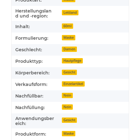
Herstellungslan
Lettland
d und -region:
Inhalt:
60ml
Formulierung:
Maske
Geschlecht:
Damen
Produkttyp:
Hautpflege
Körperbereich:
Gesicht
Verkaufsform:
Einzelartikel
Nachfüllbar:
Nein
Nachfüllung:
Nein
Anwendungsber
Gesicht
eich:
Produktform:
Maske