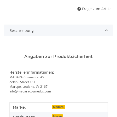
Frage zum Artikel
Beschreibung
Angaben zur Produktsicherheit
Herstellerinformationen:
MADARA Cosmetics, AS
Zeltinu Street 131
Marupe, Lettland, LV-2167
info@madaracosmetics.com
Produkteigenschaft
Wert
Marke:
Madara
Produktart:
Maske