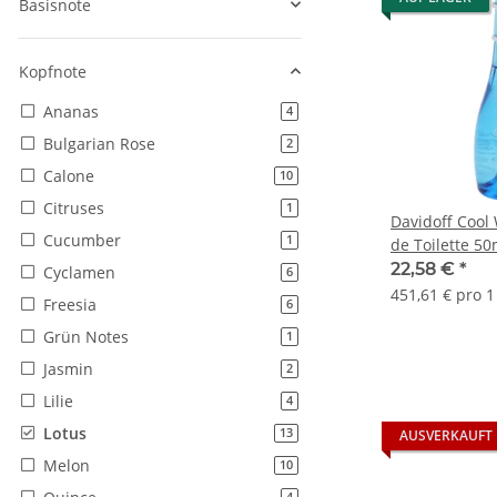
Basisnote
Kopfnote
Ananas
Artikel gefunden
4
Bulgarian Rose
Artikel gefunden
2
Calone
Artikel gefunden
10
Citruses
Artikel gefunden
1
Davidoff Coo
Cucumber
Artikel gefunden
1
de Toilette 50
22,58 €
*
Cyclamen
Artikel gefunden
6
451,61 € pro 1 
Freesia
Artikel gefunden
6
Grün Notes
Artikel gefunden
1
Jasmin
Artikel gefunden
2
Lilie
Artikel gefunden
4
Lotus
Artikel gefunden
13
AUSVERKAUFT
Melon
Artikel gefunden
10
Artikel gefunden