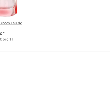
 Bloom Eau de
 €
*
€ pro 1 l