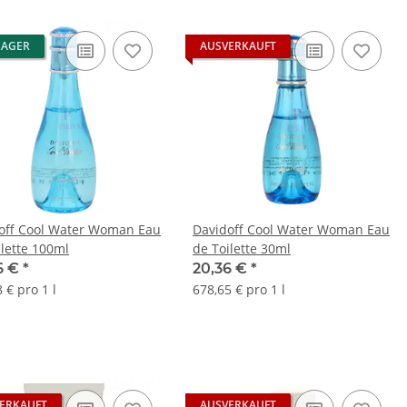
LAGER
AUSVERKAUFT
off Cool Water Woman Eau
Davidoff Cool Water Woman Eau
ilette 100ml
de Toilette 30ml
6 €
*
20,36 €
*
 € pro 1 l
678,65 € pro 1 l
ERKAUFT
AUSVERKAUFT