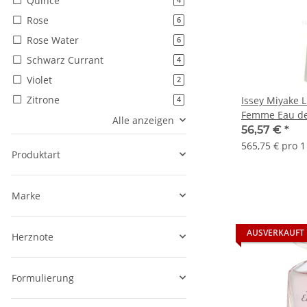
Quince
4
Rose
Artikel gefunden
6
Rose Water
Artikel gefunden
6
Schwarz Currant
Artikel gefunden
4
Violet
Artikel gefunden
2
Zitrone
Issey Miyake L
Artikel gefunden
4
Femme Eau de 
Alle anzeigen
56,57 €
*
565,75 € pro 1 
Produktart
Marke
AUSVERKAUFT
Herznote
Formulierung