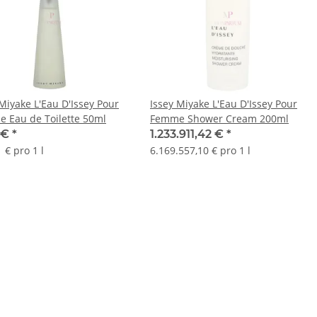
 Miyake L'Eau D'Issey Pour
Issey Miyake L'Eau D'Issey Pour
 Eau de Toilette 50ml
Femme Shower Cream 200ml
5 €
*
1.233.911,42 €
*
 € pro 1 l
6.169.557,10 € pro 1 l