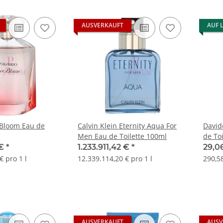
AUSVERKAUFT
AUF 
 Bloom Eau de
Calvin Klein Eternity Aqua For
David
Men Eau de Toilette 100ml
de To
 €
*
1.233.911,42 €
*
29,0
€ pro 1 l
12.339.114,20 € pro 1 l
290,58
AUSVERKAUFT
AUSV