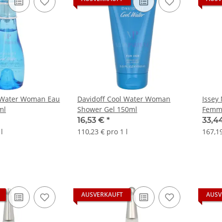
l Water Woman Eau
Davidoff Cool Water Woman
Issey
ml
Shower Gel 150ml
Femme
16,53 €
*
33,4
l
110,23 € pro 1 l
167,19
AUSVERKAUFT
AUSV