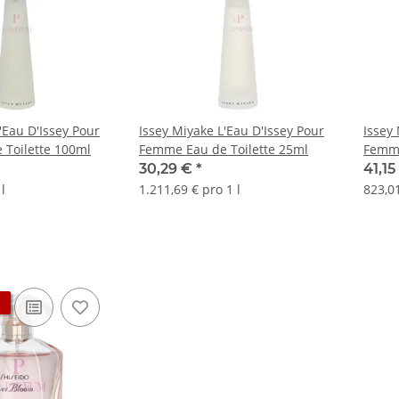
'Eau D'Issey Pour
Issey Miyake L'Eau D'Issey Pour
Issey
Toilette 100ml
Femme Eau de Toilette 25ml
Femme
30,29 €
*
41,1
l
1.211,69 € pro 1 l
823,01