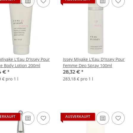
 Miyake L'Eau D'Issey Pour
Issey Miyake L'Eau D'Issey Pour
 Body Lotion 200ml
Femme Deo Spray 100ml
4 €
*
28,32 €
*
 € pro 1 l
283,18 € pro 1 l
ERKAUFT
AUSVERKAUFT