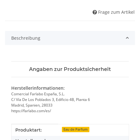
Frage zum Artikel
Beschreibung
Angaben zur Produktsicherheit
Herstellerinformationen:
Comercial Farlabo España, S.L.
C/ Vía De Los Poblados 3, Edificio 4B, Planta 6
Madrid, Spanien, 28033
https://farlabo.com/es/
Produkteigenschaft
Wert
Produktart:
Eau de Parfum