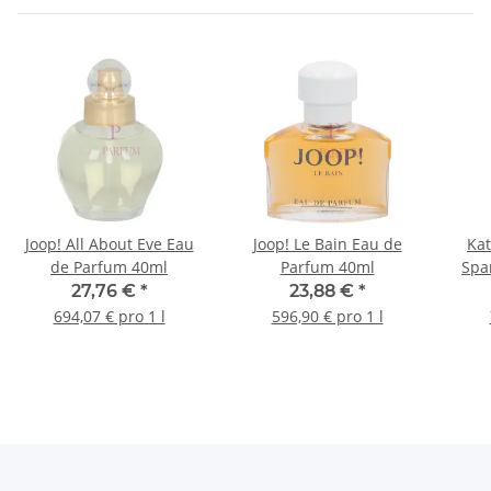
Joop! All About Eve Eau
Joop! Le Bain Eau de
Ka
de Parfum 40ml
Parfum 40ml
Spa
27,76 €
*
23,88 €
*
694,07 € pro 1 l
596,90 € pro 1 l