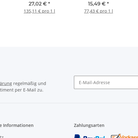
200ml
200ml
27,02 €
*
15,49 €
*
135,11 € pro 1 l
77,43 € pro 1 l
lärung
regelmäßig und
timent per E-Mail zu.
Newsletter Abonnieren
e Informationen
Zahlungsarten
tz