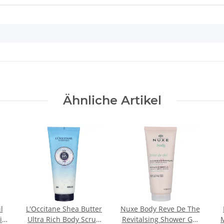
Ähnliche Artikel
l
L'Occitane Shea Butter
Nuxe Body Reve De The
ilk
Ultra Rich Body Scrub
Revitalsing Shower Gel