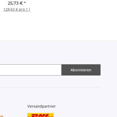
25,73 €
*
128,63 € pro 1 l
Abonnieren
Versandpartner