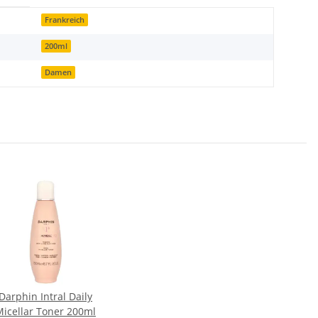
Frankreich
200ml
Damen
Darphin Intral Daily
Micellar Toner 200ml