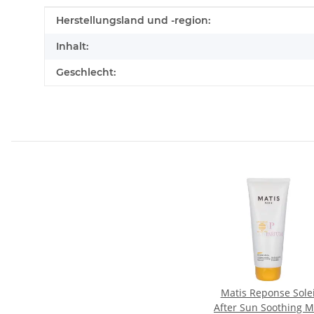
Produkteigenschaft
Wert
Herstellungsland und -region:
Inhalt:
Geschlecht:
Matis Reponse Solei
After Sun Soothing M