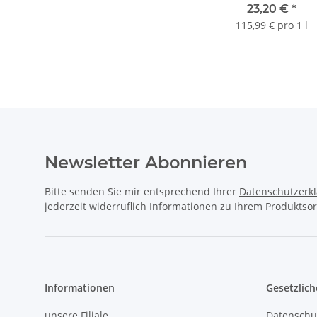
200ml
23,20 €
*
115,99 € pro 1 l
Newsletter Abonnieren
Bitte senden Sie mir entsprechend Ihrer
Datenschutzerk
jederzeit widerruflich Informationen zu Ihrem Produktsor
Informationen
Gesetzlich
unsere Filiale
Datenschu