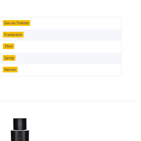
Eau de Toilette
Frankreich
75ml
Spray
Herren