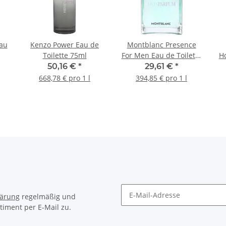
Eau
Kenzo Power Eau de
Montblanc Presence
Toilette 75ml
For Men Eau de Toilette
H
75ml
50,16 €
*
29,61 €
*
668,78 € pro 1 l
394,85 € pro 1 l
lärung
regelmäßig und
timent per E-Mail zu.
Newsletter Abonnieren