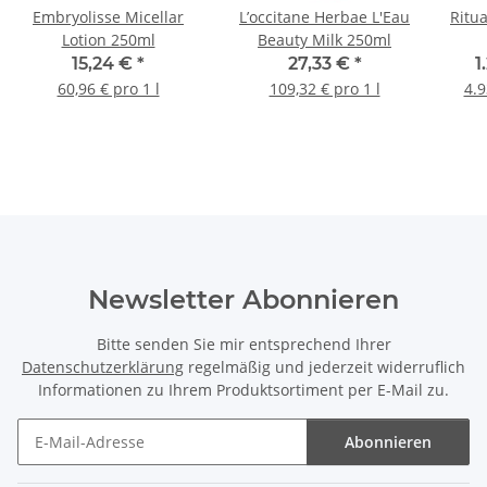
Embryolisse Micellar
L’occitane Herbae L'Eau
Ritu
Lotion 250ml
Beauty Milk 250ml
15,24 €
*
27,33 €
*
1
60,96 € pro 1 l
109,32 € pro 1 l
4.9
Newsletter Abonnieren
Bitte senden Sie mir entsprechend Ihrer
Datenschutzerklärung
regelmäßig und jederzeit widerruflich
Informationen zu Ihrem Produktsortiment per E-Mail zu.
Abonnieren
Newsletter Abonnieren