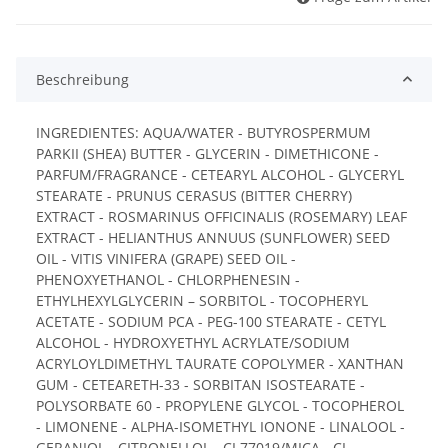
Beschreibung
INGREDIENTES: AQUA/WATER - BUTYROSPERMUM
PARKII (SHEA) BUTTER - GLYCERIN - DIMETHICONE -
PARFUM/FRAGRANCE - CETEARYL ALCOHOL - GLYCERYL
STEARATE - PRUNUS CERASUS (BITTER CHERRY)
EXTRACT - ROSMARINUS OFFICINALIS (ROSEMARY) LEAF
EXTRACT - HELIANTHUS ANNUUS (SUNFLOWER) SEED
OIL - VITIS VINIFERA (GRAPE) SEED OIL -
PHENOXYETHANOL - CHLORPHENESIN -
ETHYLHEXYLGLYCERIN – SORBITOL - TOCOPHERYL
ACETATE - SODIUM PCA - PEG-100 STEARATE - CETYL
ALCOHOL - HYDROXYETHYL ACRYLATE/SODIUM
ACRYLOYLDIMETHYL TAURATE COPOLYMER - XANTHAN
GUM - CETEARETH-33 - SORBITAN ISOSTEARATE -
POLYSORBATE 60 - PROPYLENE GLYCOL - TOCOPHEROL
- LIMONENE - ALPHA-ISOMETHYL IONONE - LINALOOL -
GERANIOL - CITRONELLOL - CI 77019/MICA - CI