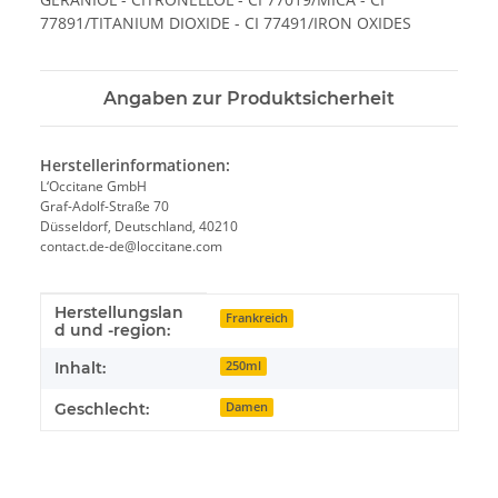
77891/TITANIUM DIOXIDE - CI 77491/IRON OXIDES
Angaben zur Produktsicherheit
Herstellerinformationen:
L‘Occitane GmbH
Graf-Adolf-Straße 70
Düsseldorf, Deutschland, 40210
contact.de-de@loccitane.com
Herstellungslan
Produkteigenschaft
Wert
Frankreich
d und -region:
Inhalt:
250ml
Geschlecht:
Damen