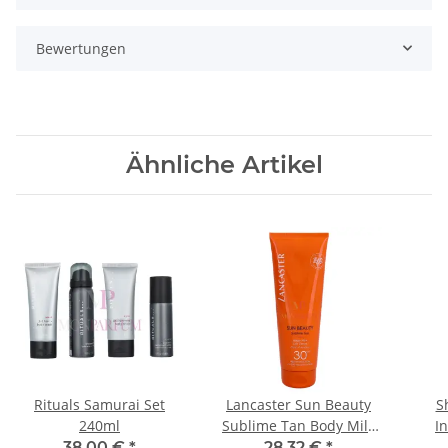
Bewertungen
Ähnliche Artikel
Rituals Samurai Set
Lancaster Sun Beauty
S
240ml
Sublime Tan Body Milk
I
SPF30 250ml
38,00 €
*
28,32 €
*