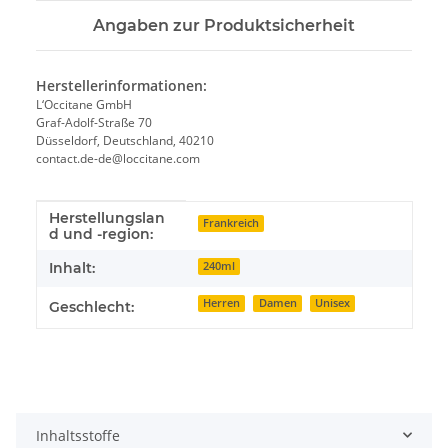
Angaben zur Produktsicherheit
Herstellerinformationen:
L‘Occitane GmbH
Graf-Adolf-Straße 70
Düsseldorf, Deutschland, 40210
contact.de-de@loccitane.com
Herstellungslan
Produkteigenschaft
Wert
Frankreich
d und -region:
Inhalt:
240ml
Herren
Damen
Unisex
Geschlecht:
Inhaltsstoffe