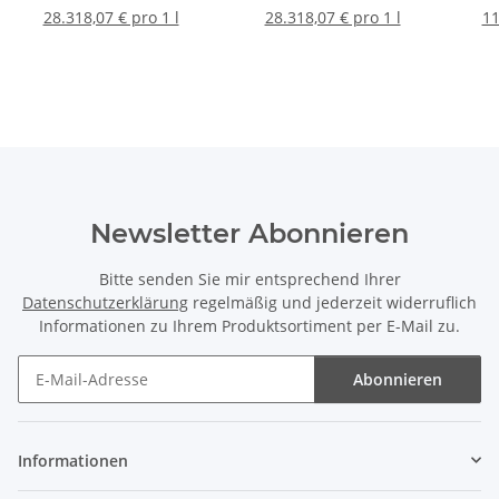
Body Wash 100ml
Gel 75ml
Eau
28.318,07 € pro 1 l
28.318,07 € pro 1 l
11
Twis
Newsletter Abonnieren
Bitte senden Sie mir entsprechend Ihrer
Datenschutzerklärung
regelmäßig und jederzeit widerruflich
Informationen zu Ihrem Produktsortiment per E-Mail zu.
Abonnieren
Newsletter Abonnieren
Informationen