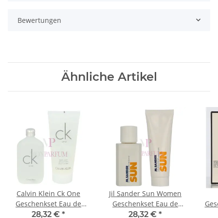
Bewertungen
Ähnliche Artikel
Calvin Klein Ck One
Jil Sander Sun Women
Geschenkset Eau de
Geschenkset Eau de
Ges
Toilette 50ml / Hair &
Toilette 75ml/Shower
Toi
28,32 €
*
28,32 €
*