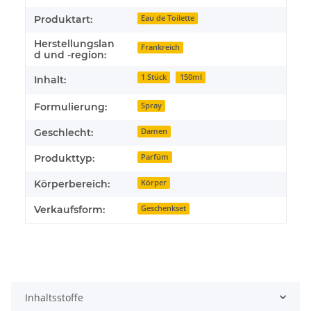
Produktart:
Eau de Toilette
Herstellungslan
Frankreich
d und -region:
1 Stück
150ml
Inhalt:
Formulierung:
Spray
Geschlecht:
Damen
Produkttyp:
Parfüm
Körperbereich:
Körper
Verkaufsform:
Geschenkset
Inhaltsstoffe