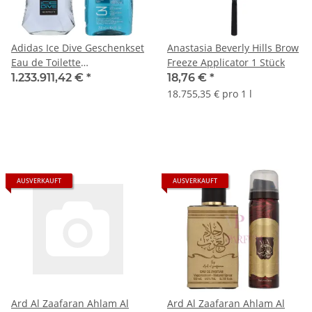
Adidas Ice Dive Geschenkset
Anastasia Beverly Hills Brow
Eau de Toilette
Freeze Applicator 1 Stück
100ml/Shower Gel 250ml
1.233.911,42 €
*
18,76 €
*
18.755,35 € pro 1 l
AUSVERKAUFT
AUSVERKAUFT
Ard Al Zaafaran Ahlam Al
Ard Al Zaafaran Ahlam Al