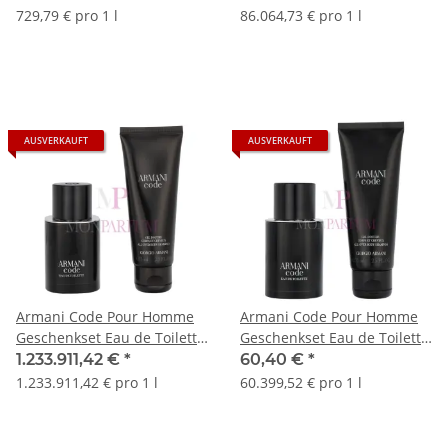
729,79 € pro 1 l
86.064,73 € pro 1 l
AUSVERKAUFT
AUSVERKAUFT
Armani Code Pour Homme
Armani Code Pour Homme
Geschenkset Eau de Toilette
Geschenkset Eau de Toilette
50ml/All Over Body
50ml/Shower Gel 75ml
1.233.911,42 €
*
60,40 €
*
Shampoo 75 ml
1.233.911,42 € pro 1 l
60.399,52 € pro 1 l