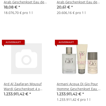
Arab Geschenkset Eau de
Arab Geschenkset Eau de
Parfum 100ml/Deo Spray
Parfum 80ml/Deodorant
18,08 €
*
20,61 €
*
50ml
Spray 50ml
18.076,70 € pro 1 l
20.606,16 € pro 1 l
AUSVERKAUFT
AUSVERKAUFT
Ard Al Zaafaran Mousuf
Armani Acqua Di Gio Pour
Wardi Geschenkset 4 x
Homme Geschenkset Eau de
100ml
Toilette 100ml/Body
1.233.911,42 €
*
1.233.911,42 €
*
Shampoo 75ml/Deo Stick
1.233.911,42 € pro 1 l
75gr