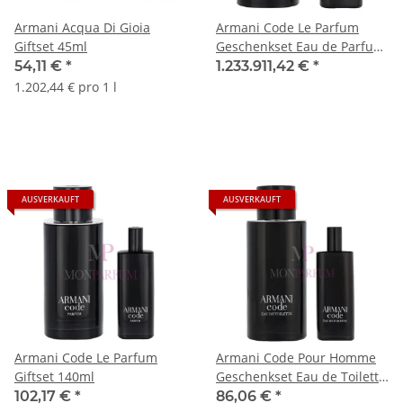
Armani Acqua Di Gioia
Armani Code Le Parfum
Giftset 45ml
Geschenkset Eau de Parfum
75ml/Eau de Parfum 15ml-
54,11 €
*
1.233.911,42 €
*
XMAS 23
1.202,44 € pro 1 l
AUSVERKAUFT
AUSVERKAUFT
Armani Code Le Parfum
Armani Code Pour Homme
Giftset 140ml
Geschenkset Eau de Toilette
125ml/Eau de Toilette 15ml
102,17 €
*
86,06 €
*