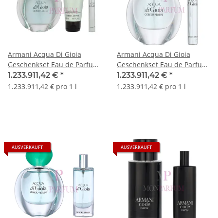
Armani Acqua Di Gioia
Armani Acqua Di Gioia
Geschenkset Eau de Parfum
Geschenkset Eau de Parfum
100ml/Eau de Parfum
30ml/Eau de Parfum 10ml
1.233.911,42 €
*
1.233.911,42 €
*
10ml/Body Lotion 50ml
1.233.911,42 € pro 1 l
1.233.911,42 € pro 1 l
AUSVERKAUFT
AUSVERKAUFT