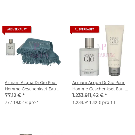
AUSVERKAUFT
AUSVERKAUFT
Armani Acqua Di Gio Pour
Armani Acqua Di Gio Pour
Homme Geschenkset Eau de
Homme Geschenkset Eau de
Toilette 100ml/Towel
Toilette 50ml/Shower Gel
77,12 €
*
1.233.911,42 €
*
75ml
77.119,02 € pro 1 l
1.233.911,42 € pro 1 l