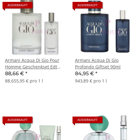
AUSVERKAUFT
AUSVERKAUFT
Armani Acqua Di Gio Pour
Armani Acqua Di Gio
Homme Geschenkset Edt
Profondo Giftset 90ml
Refill 100ml/Eau de Toilette
88,66 €
*
84,95 €
*
15ml
88.655,95 € pro 1 l
943,89 € pro 1 l
AUSVERKAUFT
AUSVERKAUFT