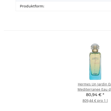
Produktform:
Hermes Un Jardin E
Mediterranee Eau d
Toilette 100ml
80,94 €
*
809,44 € pro 1 l