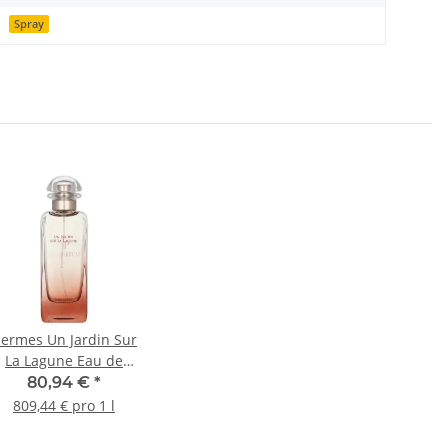
Spray
ermes Un Jardin Sur
La Lagune Eau de
Toilette 100ml
80,94 €
*
809,44 € pro 1 l