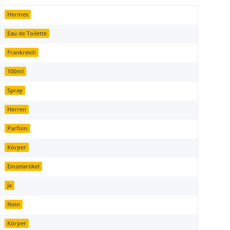
Hermes
Eau de Toilette
Frankreich
100ml
Spray
Herren
Parfüm
Körper
Einzelartikel
Ja
Nein
Körper