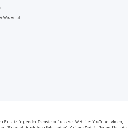
m
& Widerruf
den Einsatz folgender Dienste auf unserer Website: YouTube, Vimeo,
rn (Fingerabdruck-Icon links unten). Weitere Details finden Sie unter