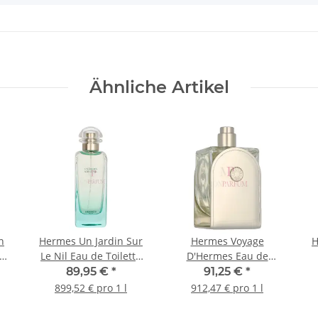
Ähnliche Artikel
n
Hermes Un Jardin Sur
Hermes Voyage
H
e
Le Nil Eau de Toilette
D'Hermes Eau de
100ml
Toilette 100ml
89,95 €
*
91,25 €
*
899,52 € pro 1 l
912,47 € pro 1 l