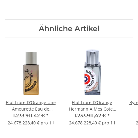
Ähnliche Artikel
Etat Libre D'Orange Une
Etat Libre D'Orange
Byr
Amourette Eau de
Hermann A Mes Cotes
Parfum 50ml
Eau de Parfum 50ml
1.233.911,42 €
*
1.233.911,42 €
*
24.678.228,40 € pro 1 l
24.678.228,40 € pro 1 l
2