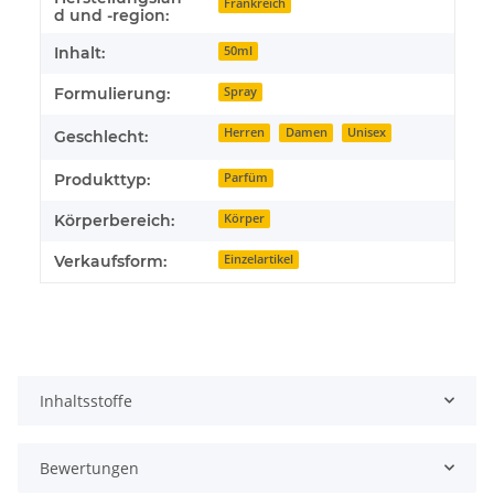
Frankreich
d und -region:
Inhalt:
50ml
Formulierung:
Spray
Herren
Damen
Unisex
Geschlecht:
Produkttyp:
Parfüm
Körperbereich:
Körper
Verkaufsform:
Einzelartikel
Inhaltsstoffe
Bewertungen