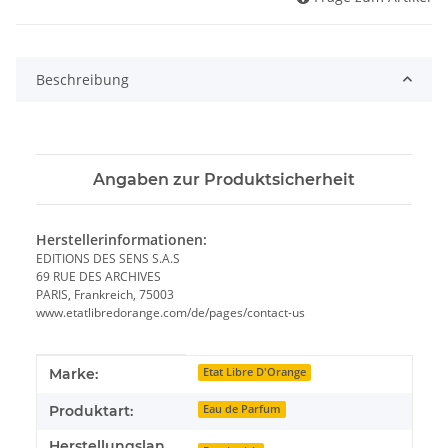
Beschreibung
Angaben zur Produktsicherheit
Herstellerinformationen:
EDITIONS DES SENS S.A.S
69 RUE DES ARCHIVES
PARIS, Frankreich, 75003
www.etatlibredorange.com/de/pages/contact-us
Produkteigenschaft
Wert
Marke:
Etat Libre D'Orange
Produktart:
Eau de Parfum
Herstellungslan