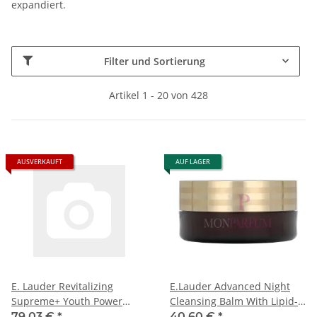
expandiert.
Filter und Sortierung
Artikel 1 - 20 von 428
AUSVERKAUFT
AUF LAGER
E. Lauder Revitalizing
E.Lauder Advanced Night
Supreme+ Youth Power
Cleansing Balm With Lipid-
Cream SPF25 50ml
Rich Oil Infusion
79,03 €
*
40,60 €
*