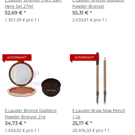
Here Set 27ml
Powder Bronzer
52,69 €
*
55,31 €
*
1.951,39 € pro 1 l
2.633,81 € pro 1 l
AUSVERKAUFT
AUSVERKAUFT
E.Lauder Bronze Goddess
E.Lauder Brow Now Pencil
Powder Bronzer 21g
1,2g
34,73 €
*
25,17 €
*
1.654,02 € pro 1 l
20.976,33 € pro 1 l