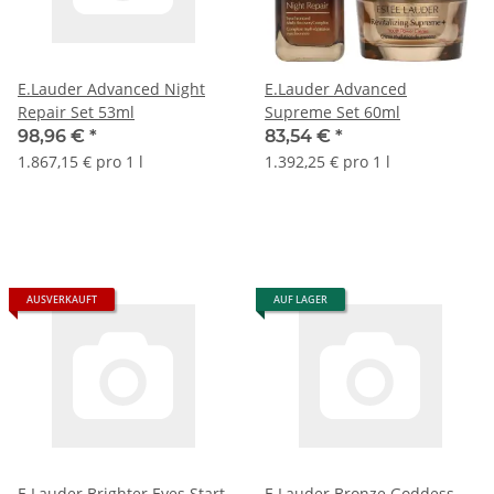
E.Lauder Advanced Night
E.Lauder Advanced
Repair Set 53ml
Supreme Set 60ml
98,96 €
*
83,54 €
*
1.867,15 € pro 1 l
1.392,25 € pro 1 l
AUSVERKAUFT
AUF LAGER
E.Lauder Brighter Eyes Start
E.Lauder Bronze Goddess