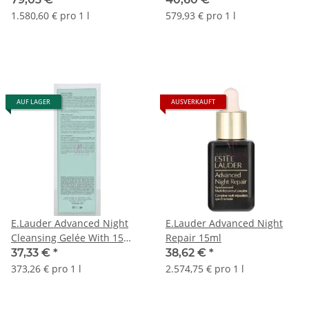
1.580,60 € pro 1 l
579,93 € pro 1 l
AUF LAGER
AUSVERKAUFT
E.Lauder Advanced Night
E.Lauder Advanced Night
Cleansing Gelée With 15
Repair 15ml
Amino Acids 100ml
37,33 €
*
38,62 €
*
373,26 € pro 1 l
2.574,75 € pro 1 l