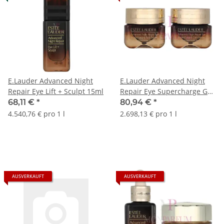
E.Lauder Advanced Night
E.Lauder Advanced Night
Repair Eye Lift + Sculpt 15ml
Repair Eye Supercharge Gel-
Creme Duo 30ml
68,11 €
*
80,94 €
*
4.540,76 € pro 1 l
2.698,13 € pro 1 l
AUSVERKAUFT
AUSVERKAUFT