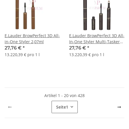
E.Lauder BrowPerfect 3D All-
E.Lauder BrowPerfect 3D All-
in-One Styler 2,07ml
In-One Styler Multi-Tasker
2,07g
27,76 €
*
27,76 €
*
13.220,39 € pro 1 l
13.220,39 € pro 1 l
Artikel 1 - 20 von 428
Seite
1