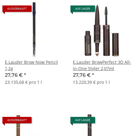
AUSVERKAUFT
AUF LAGER
E.Lauder Brow Now Pencil
E.Lauder BrowPerfect 3D All-
1,2g
in-One Styler 2,07ml
27,76 €
*
27,76 €
*
23.135,68 € pro 1 l
13.220,39 € pro 1 l
AUSVERKAUFT
AUF LAGER