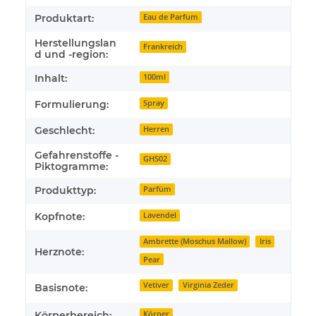
Produktart:
Eau de Parfum
Herstellungslan
Frankreich
d und -region:
Inhalt:
100ml
Formulierung:
Spray
Geschlecht:
Herren
Gefahrenstoffe -
GHS02
Piktogramme:
Produkttyp:
Parfüm
Kopfnote:
Lavendel
Ambrette (Moschus Mallow)
Iris
Herznote:
Pear
Vetiver
Virginia Zeder
Basisnote:
Körperbereich:
Körper