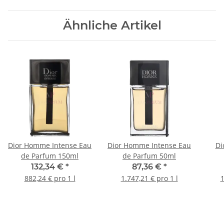
Ähnliche Artikel
Dior Homme Intense Eau
Dior Homme Intense Eau
Di
de Parfum 150ml
de Parfum 50ml
132,34 €
*
87,36 €
*
882,24 € pro 1 l
1.747,21 € pro 1 l
1