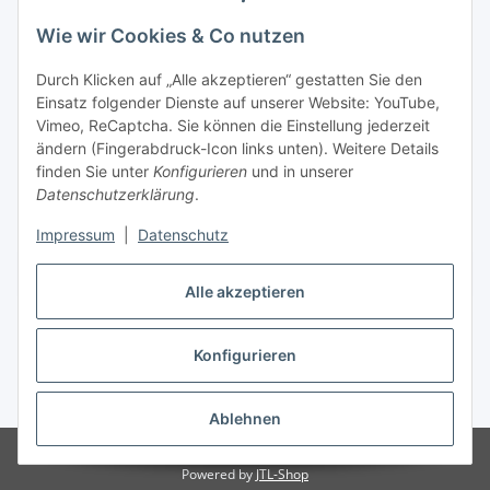
Wie wir Cookies & Co nutzen
Versandpartner
Durch Klicken auf „Alle akzeptieren“ gestatten Sie den
Einsatz folgender Dienste auf unserer Website: YouTube,
Partner
Vimeo, ReCaptcha. Sie können die Einstellung jederzeit
ändern (Fingerabdruck-Icon links unten). Weitere Details
finden Sie unter
Konfigurieren
und in unserer
Datenschutzerklärung
.
Impressum
|
Datenschutz
Vertrag widerrufen
Alle akzeptieren
Konfigurieren
* Alle Preise inkl. gesetzlicher USt., zzgl.
Versand
Ablehnen
© 2024 monPARFUM | Inh. Cihan Virit
Powered by
JTL-Shop