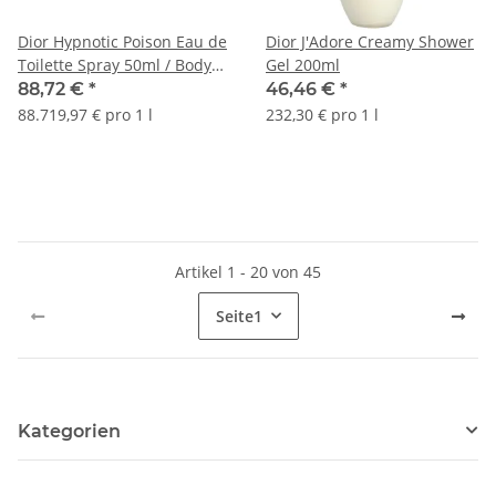
Dior Hypnotic Poison Eau de
Dior J'Adore Creamy Shower
Toilette Spray 50ml / Body
Gel 200ml
Lotion 75ml
88,72 €
*
46,46 €
*
88.719,97 € pro 1 l
232,30 € pro 1 l
Artikel 1 - 20 von 45
Seite
1
Kategorien