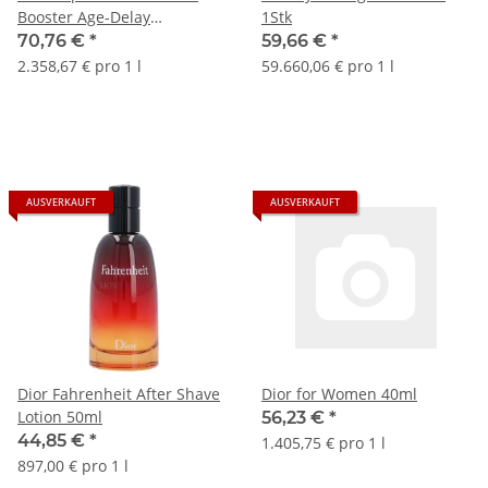
Booster Age-Delay
1Stk
Illuminating Serum 30ml
70,76 €
*
59,66 €
*
2.358,67 € pro 1 l
59.660,06 € pro 1 l
AUSVERKAUFT
AUSVERKAUFT
Dior Fahrenheit After Shave
Dior for Women 40ml
Lotion 50ml
56,23 €
*
44,85 €
*
1.405,75 € pro 1 l
897,00 € pro 1 l