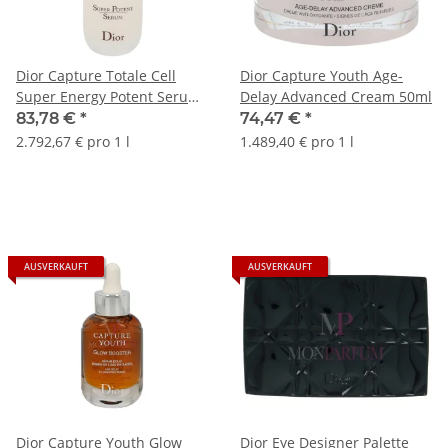
Dior Capture Totale Cell
Dior Capture Youth Age-
Super Energy Potent Serum
Delay Advanced Cream 50ml
30ml
83,78 €
*
74,47 €
*
2.792,67 € pro 1 l
1.489,40 € pro 1 l
AUSVERKAUFT
AUSVERKAUFT
Dior Capture Youth Glow
Dior Eye Designer Palette