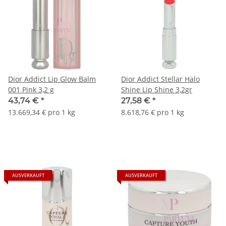
Dior Addict Lip Glow Balm
Dior Addict Stellar Halo
001 Pink 3,2 g
Shine Lip Shine 3,2gr
43,74 €
*
27,58 €
*
13.669,34 € pro 1 kg
8.618,76 € pro 1 kg
AUSVERKAUFT
AUSVERKAUFT