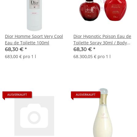
Dior Homme Sport Very Cool
Dior Hypnotic Poison Eau de
Eau de Toilette 100ml
Toilette Spray 30ml / Body
Lotion 75ml
68,30 €
*
68,30 €
*
683,00 € pro 1 l
68.300,05 € pro 1 l
AUSVERKAUFT
AUSVERKAUFT