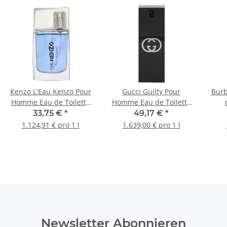
Kenzo L'Eau Kenzo Pour
Gucci Guilty Pour
Burb
Homme Eau de Toilette
Homme Eau de Toilette
30ml
30ml
33,75 €
*
49,17 €
*
1.124,91 € pro 1 l
1.639,00 € pro 1 l
Newsletter Abonnieren