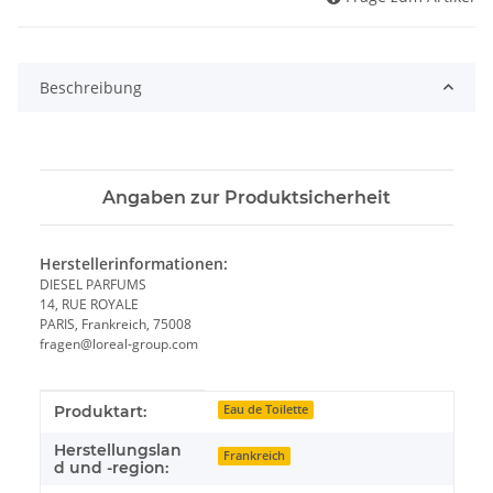
Beschreibung
Angaben zur Produktsicherheit
Herstellerinformationen:
DIESEL PARFUMS
14, RUE ROYALE
PARIS, Frankreich, 75008
fragen@loreal-group.com
Produkteigenschaft
Wert
Produktart:
Eau de Toilette
Herstellungslan
Frankreich
d und -region: