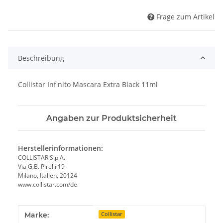
Frage zum Artikel
Beschreibung
Collistar Infinito Mascara Extra Black 11ml
Angaben zur Produktsicherheit
Herstellerinformationen:
COLLISTAR S.p.A.
Via G.B. Pirelli 19
Milano, Italien, 20124
www.collistar.com/de
Produkteigenschaft
Wert
Marke:
Collistar