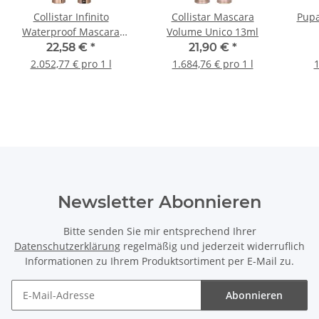
Collistar Infinito
Collistar Mascara
Pupa
Waterproof Mascara
Volume Unico 13ml
11ml
22,58 €
*
21,90 €
*
2.052,77 € pro 1 l
1.684,76 € pro 1 l
1
Newsletter Abonnieren
Bitte senden Sie mir entsprechend Ihrer
Datenschutzerklärung
regelmäßig und jederzeit widerruflich
Informationen zu Ihrem Produktsortiment per E-Mail zu.
Abonnieren
Newsletter Abonnieren