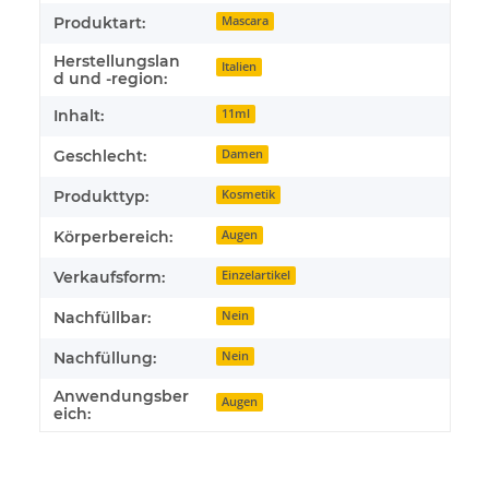
Produktart:
Mascara
Herstellungslan
Italien
d und -region:
Inhalt:
11ml
Geschlecht:
Damen
Produkttyp:
Kosmetik
Körperbereich:
Augen
Verkaufsform:
Einzelartikel
Nachfüllbar:
Nein
Nachfüllung:
Nein
Anwendungsber
Augen
eich: