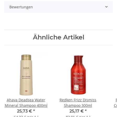
Bewertungen
Ähnliche Artikel
Ahava Deadsea Water
Redken Frizz Dismiss
Mineral Shampoo 400ml
Shampoo 300ml
C
25,73 €
*
25,17 €
*