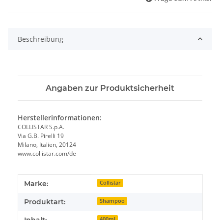
Beschreibung
Angaben zur Produktsicherheit
Herstellerinformationen:
COLLISTAR S.p.A.
Via G.B. Pirelli 19
Milano, Italien, 20124
www.collistar.com/de
Produkteigenschaft
Wert
Marke:
Collistar
Produktart:
Shampoo
Inhalt:
400ml