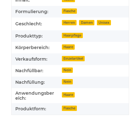
Formulierung:
Flasche
Herren
Damen
Unisex
Geschlecht:
Produkttyp:
Haarpflege
Körperbereich:
Haare
Verkaufsform:
Einzelartikel
Nachfüllbar:
Nein
Nachfüllung:
Nein
Anwendungsber
Haare
eich:
Produktform:
Flasche