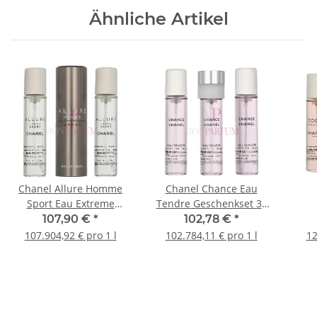
Ähnliche Artikel
Chanel Allure Homme
Chanel Chance Eau
Sport Eau Extreme
Tendre Geschenkset 3x
Geschenkset Travel
Eau de Toilette Refill
Ges
107,90 €
*
102,78 €
*
Spray Eau de Parfum
20Ml - Twist and Spray
Toi
107.904,92 € pro 1 l
102.784,11 € pro 1 l
12
20ml/2x Refill Edp 20ml -
Eau
Twist and Spray