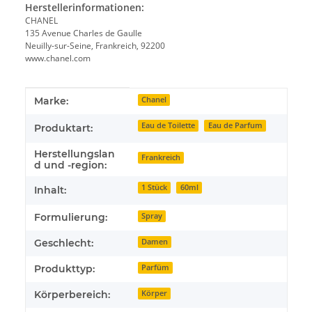
Herstellerinformationen:
CHANEL
135 Avenue Charles de Gaulle
Neuilly-sur-Seine, Frankreich, 92200
www.chanel.com
Produkteigenschaft
Wert
Marke:
Chanel
Eau de Toilette
Eau de Parfum
Produktart:
Herstellungslan
Frankreich
d und -region:
1 Stück
60ml
Inhalt:
Formulierung:
Spray
Geschlecht:
Damen
Produkttyp:
Parfüm
Körperbereich:
Körper