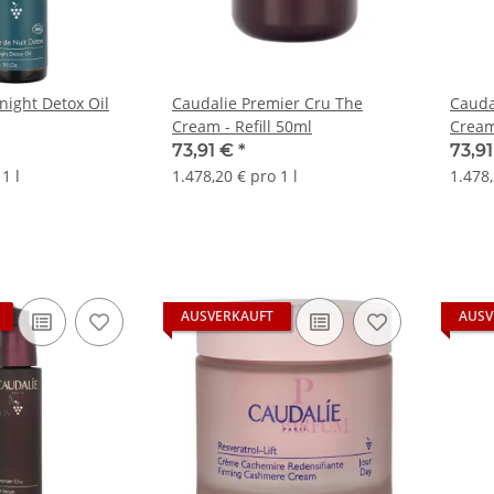
night Detox Oil
Caudalie Premier Cru The
Cauda
Cream - Refill 50ml
Cream
73,91 €
*
73,9
1 l
1.478,20 € pro 1 l
1.478,
AUSVERKAUFT
AUSV