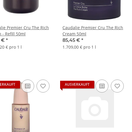
lie Premier Cru The Rich
Caudalie Premier Cru The Rich
 - Refill 50ml
Cream 50ml
1 €
*
85,45 €
*
20 € pro 1 l
1.709,00 € pro 1 l
ERKAUFT
AUSVERKAUFT