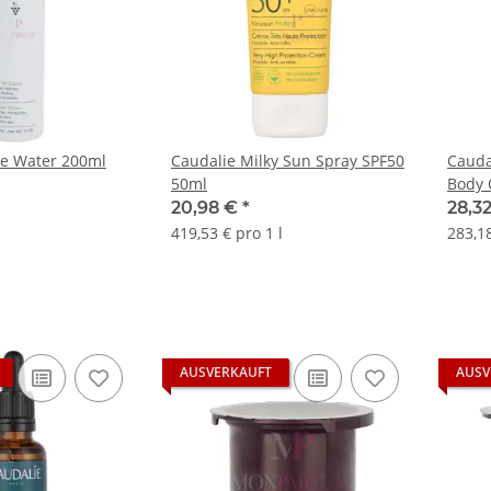
pe Water 200ml
Caudalie Milky Sun Spray SPF50
Caudal
50ml
Body 
20,98 €
*
28,3
419,53 € pro 1 l
283,18
AUSVERKAUFT
AUSV