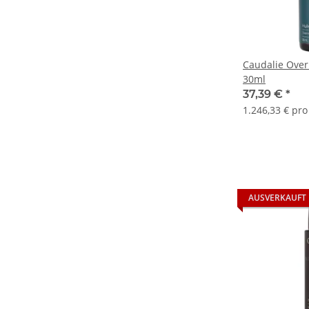
Caudalie Over
30ml
37,39 €
*
1.246,33 € pro 
AUSVERKAUFT