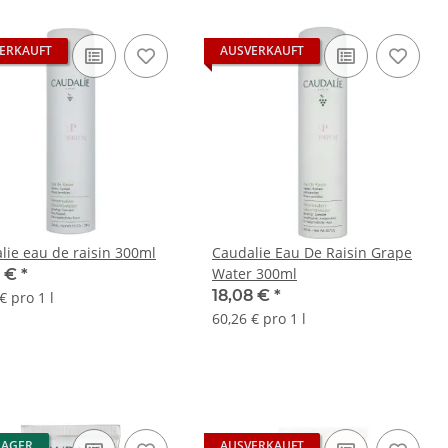
ERKAUFT
AUSVERKAUFT
lie eau de raisin 300ml
Caudalie Eau De Raisin Grape
Water 300ml
6 €
*
18,08 €
*
€ pro 1 l
60,26 € pro 1 l
LAGER
AUSVERKAUFT