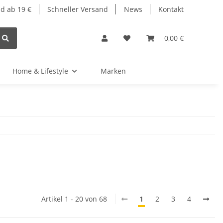
d ab 19 €
Schneller Versand
News
Kontakt
0,00 €
Home & Lifestyle
Marken
Artikel 1 - 20 von 68
1
2
3
4