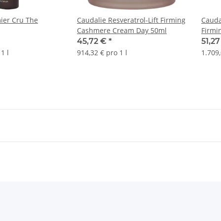
ier Cru The
Caudalie Resveratrol-Lift Firming
Caudal
Cashmere Cream Day 50ml
Firmi
45,72 €
*
51,2
1 l
914,32 € pro 1 l
1.709,