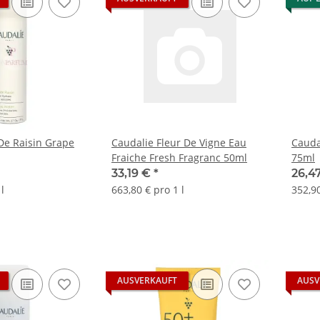
De Raisin Grape
Caudalie Fleur De Vigne Eau
Cauda
Fraiche Fresh Fragranc 50ml
75ml
33,19 €
*
26,4
l
663,80 € pro 1 l
352,90
AUSVERKAUFT
AUSV