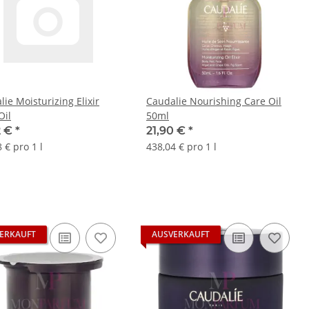
ie Moisturizing Elixir
Caudalie Nourishing Care Oil
Oil
50ml
2 €
*
21,90 €
*
 € pro 1 l
438,04 € pro 1 l
ERKAUFT
AUSVERKAUFT