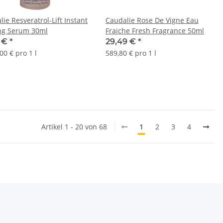
ie Resveratrol-Lift Instant
Caudalie Rose De Vigne Eau
ng Serum 30ml
Fraiche Fresh Fragrance 50ml
7 €
*
29,49 €
*
00 € pro 1 l
589,80 € pro 1 l
Artikel 1 - 20 von 68
1
2
3
4