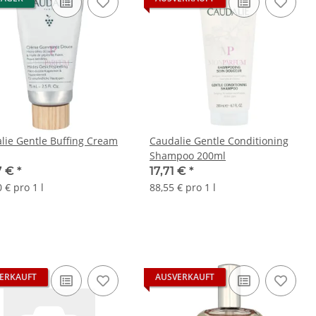
lie Gentle Buffing Cream
Caudalie Gentle Conditioning
Shampoo 200ml
7 €
*
17,71 €
*
 € pro 1 l
88,55 € pro 1 l
ERKAUFT
AUSVERKAUFT