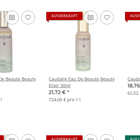
AUSVERKAUFT
AUSV
De Beaute Beauty
Caudalie Eau De Beaute Beauty
Cauda
Elixir 30ml
18,7
21,72 €
*
62,52 
l
724,00 € pro 1 l
AUSVERKAUFT
AUF 