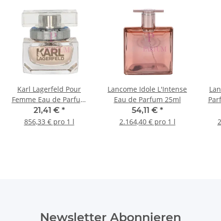
Karl Lagerfeld Pour
Lancome Idole L'Intense
Lan
Femme Eau de Parfum
Eau de Parfum 25ml
Par
25ml
21,41 €
*
54,11 €
*
856,33 € pro 1 l
2.164,40 € pro 1 l
2
Newsletter Abonnieren