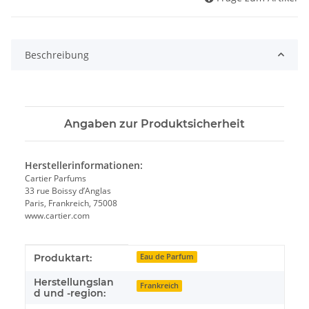
Beschreibung
Angaben zur Produktsicherheit
Herstellerinformationen:
Cartier Parfums
33 rue Boissy d’Anglas
Paris, Frankreich, 75008
www.cartier.com
Produkteigenschaft
Wert
Produktart:
Eau de Parfum
Herstellungslan
Frankreich
d und -region: