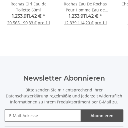
Rochas Girl Eau de
Rochas Eau De Rochas
Cho
Toilette 60ml
Pour Homme Eau de
Toilette 100ml
1.233.911,42 €
*
1.233.911,42 €
*
20.565.190,33 € pro 1 l
12.339.114,20 € pro 1 l
Newsletter Abonnieren
Bitte senden Sie mir entsprechend Ihrer
Datenschutzerklärung
regelmäßig und jederzeit widerruflich
Informationen zu Ihrem Produktsortiment per E-Mail zu.
Abonnieren
Newsletter Abonnieren