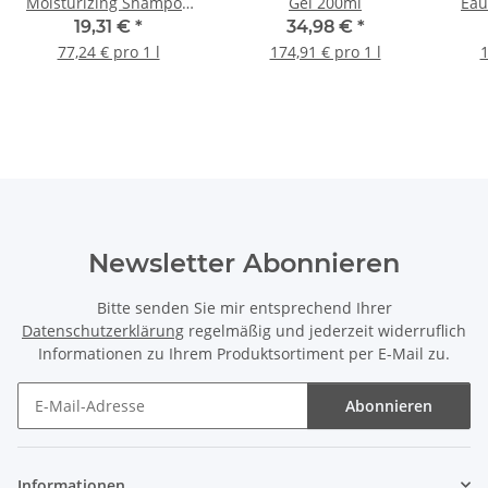
Moisturizing Shampoo
Gel 200ml
Eau
250ml
19,31 €
*
34,98 €
*
77,24 € pro 1 l
174,91 € pro 1 l
1
Newsletter Abonnieren
Bitte senden Sie mir entsprechend Ihrer
Datenschutzerklärung
regelmäßig und jederzeit widerruflich
Informationen zu Ihrem Produktsortiment per E-Mail zu.
Abonnieren
Newsletter Abonnieren
Informationen