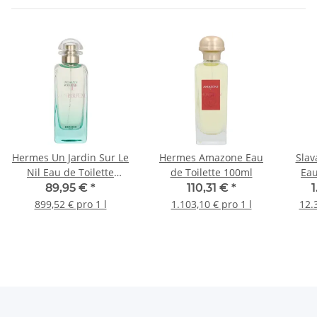
Hermes Un Jardin Sur Le
Hermes Amazone Eau
Slav
Nil Eau de Toilette
de Toilette 100ml
Eau
100ml
89,95 €
*
110,31 €
*
1
899,52 € pro 1 l
1.103,10 € pro 1 l
12.