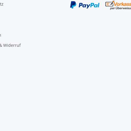
tz
m
& Widerruf