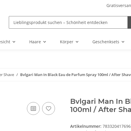
Gratisversan
sicht
Haare
Körper
Geschenksets
er Shave
Bvlgari Man In Black Eau de Parfum Spray 100ml / After Sha
Bvlgari Man In 
100ml / After Sh
Artikelnummer:
783320417696