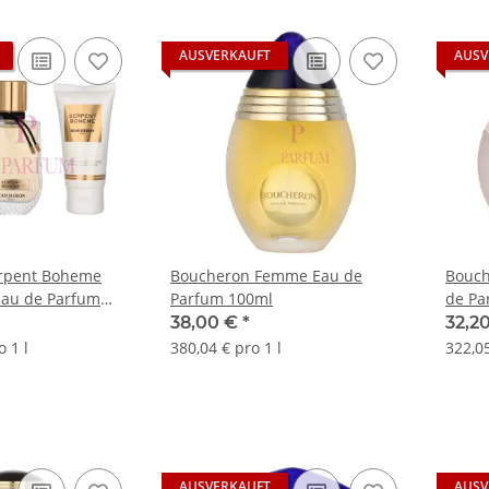
AUSVERKAUFT
AUSV
rpent Boheme
Boucheron Femme Eau de
Bouch
Eau de Parfum
Parfum 100ml
de Pa
tion 50ml/Shower
38,00 €
*
32,2
o 1 l
380,04 € pro 1 l
322,05
AUSVERKAUFT
AUSV