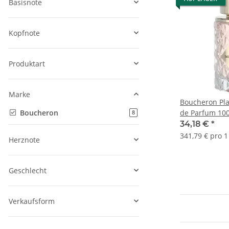
Basisnote
Kopfnote
Produktart
Marke
Boucheron Pl
Boucheron
de Parfum 10
Artikel gefunden
8
34,18 €
*
341,79 € pro 1 
Herznote
Geschlecht
Verkaufsform