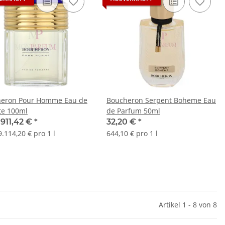
eron Pour Homme Eau de
Boucheron Serpent Boheme Eau
tte 100ml
de Parfum 50ml
.911,42 €
*
32,20 €
*
.114,20 € pro 1 l
644,10 € pro 1 l
Artikel 1 - 8 von 8