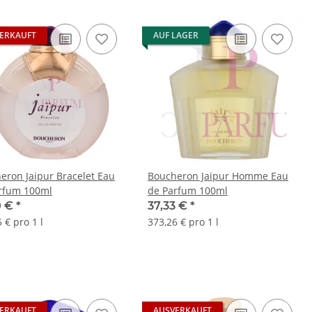
ERKAUFT
AUF LAGER
eron Jaipur Bracelet Eau
Boucheron Jaipur Homme Eau
rfum 100ml
de Parfum 100ml
0 €
*
37,33 €
*
 € pro 1 l
373,26 € pro 1 l
ERKAUFT
AUSVERKAUFT