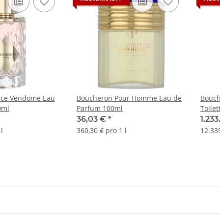
ace Vendome Eau
Boucheron Pour Homme Eau de
Bouch
0ml
Parfum 100ml
Toile
36,03 €
*
1.233
l
360,30 € pro 1 l
12.339