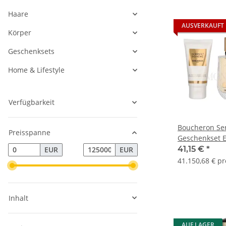
Haare
AUSVERKAUFT
Körper
Geschenksets
Home & Lifestyle
Verfügbarkeit
Boucheron Se
Preisspanne
Geschenkset 
50ml/Body Lo
41,15 €
*
EUR
EUR
Gel 50ml
41.150,68 € pr
Inhalt
AUF LAGER