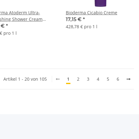
rma Atoderm Ultra-
Bioderma Cicabio Creme
shing Shower Cream
17,15 €
*
l
3 €
*
428,78 € pro 1 l
€ pro 1 l
Artikel 1 - 20 von 105
1
2
3
4
5
6