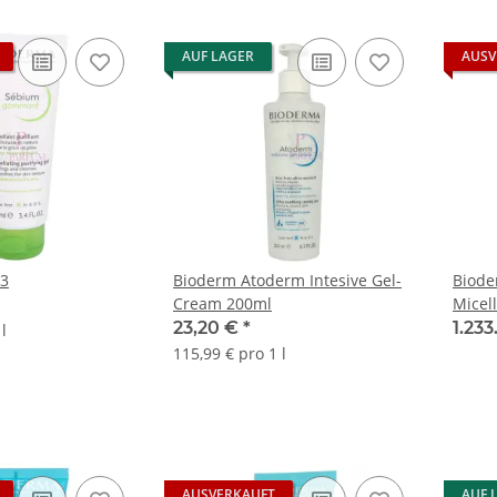
AUF LAGER
AUSV
3
Bioderm Atoderm Intesive Gel-
Biod
Cream 200ml
Micel
23,20 €
*
1.233
l
115,99 € pro 1 l
AUSVERKAUFT
AUF 