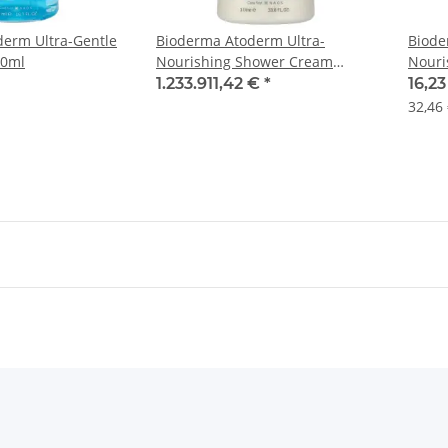
erm Ultra-Gentle
Bioderma Atoderm Ultra-
Biode
00ml
Nourishing Shower Cream
Nouri
1000ml
500m
1.233.911,42 €
*
16,2
32,46 