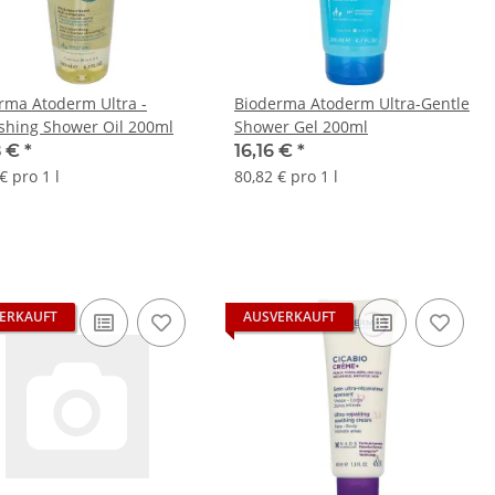
rma Atoderm Ultra -
Bioderma Atoderm Ultra-Gentle
shing Shower Oil 200ml
Shower Gel 200ml
8 €
*
16,16 €
*
€ pro 1 l
80,82 € pro 1 l
ERKAUFT
AUSVERKAUFT