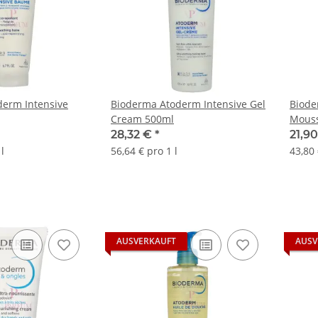
erm Intensive
Bioderma Atoderm Intensive Gel
Biode
Cream 500ml
Mouss
28,32 €
*
21,9
l
56,64 € pro 1 l
43,80 
AUSVERKAUFT
AUSV