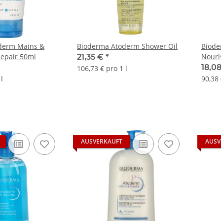
derm Mains &
Bioderma Atoderm Shower Oil
Biode
Repair 50ml
Nouri
21,35 €
*
18,0
106,73 € pro 1 l
l
90,38 
AUSVERKAUFT
AUSV