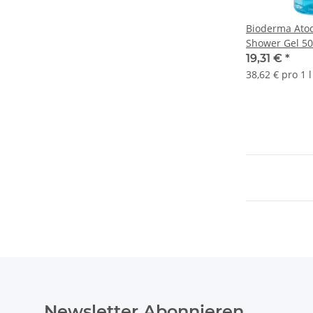
Bioderma Atod
Shower Gel 5
19,31 €
*
38,62 € pro 1 l
Newsletter Abonnieren