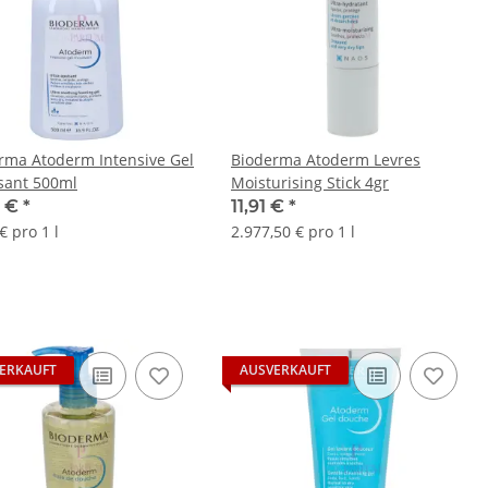
rma Atoderm Intensive Gel
Bioderma Atoderm Levres
ant 500ml
Moisturising Stick 4gr
0 €
*
11,91 €
*
€ pro 1 l
2.977,50 € pro 1 l
ERKAUFT
AUSVERKAUFT