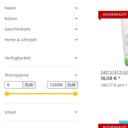
Haare
AUSVERKAUFT
Körper
Geschenksets
Home & Lifestyle
Verfügbarkeit
340157413142
Preisspanne
18,08 €
*
EUR
EUR
180,77 € pro 1 
Inhalt
AUSVERKAUFT