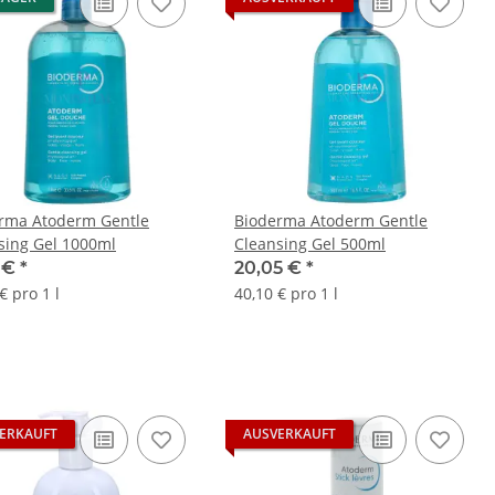
rma Atoderm Gentle
Bioderma Atoderm Gentle
sing Gel 1000ml
Cleansing Gel 500ml
5 €
*
20,05 €
*
€ pro 1 l
40,10 € pro 1 l
ERKAUFT
AUSVERKAUFT