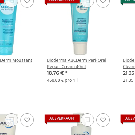
CDerm Moussant
Bioderma ABCDerm Peri-Oral
Biode
Repair Cream 40ml
Clean
18,76 €
*
21,3
468,88 € pro 1 l
21,35 
AUSVERKAUFT
AUSV