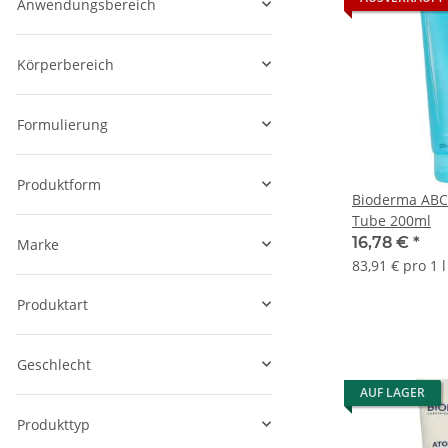
Anwendungsbereich
Körperbereich
Formulierung
Produktform
Bioderma AB
Tube 200ml
16,78 €
*
Marke
83,91 € pro 1 l
Produktart
Geschlecht
AUF LAGER
Produkttyp