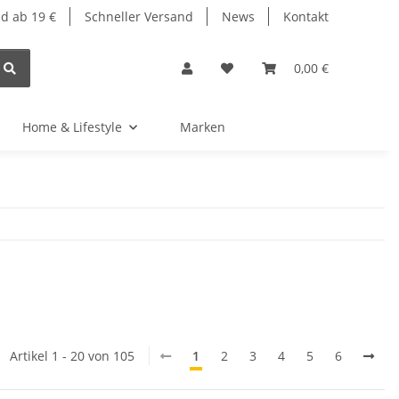
d ab 19 €
Schneller Versand
News
Kontakt
0,00 €
Home & Lifestyle
Marken
Artikel 1 - 20 von 105
1
2
3
4
5
6