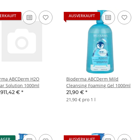
ERKAUFT
AUSVERKAUFT
erma ABCDerm H2O
Bioderma ABCDerm Mild
lar Solution 1000ml
Cleansing Foaming Gel 1000ml
.911,42 €
*
21,90 €
*
21,90 € pro 1 l
LAGER
AUSVERKAUFT