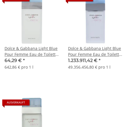
Dolce & Gabbana Light Blue
Dolce & Gabbana Light Blue
Pour Femme Eau de Toilette
Pour Femme Eau de Toilette
100ml
25ml
64,29 €
*
1.233.911,42 €
*
642,86 € pro 1 l
49.356.456,80 € pro 1 l
AUSVERKAUFT