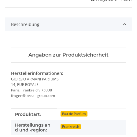
Beschreibung
Angaben zur Produktsicherheit
Herstellerinformationen:
GIORGIO ARMANI PARFUMS
14, RUE ROYALE
Paris, Frankreich, 75008
fragen@loreal-group.com
Produkteigenschaft
Wert
Produktart:
Eau de Parfum
Herstellungslan
Frankreich
d und -region: