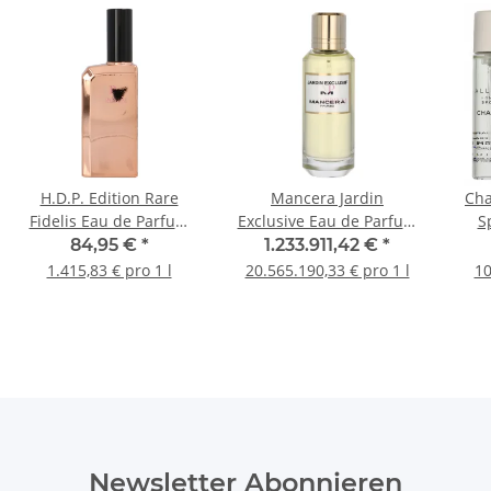
H.D.P. Edition Rare
Mancera Jardin
Cha
Fidelis Eau de Parfum
Exclusive Eau de Parfum
S
60ml
60ml
Ge
84,95 €
*
1.233.911,42 €
*
Sp
1.415,83 € pro 1 l
20.565.190,33 € pro 1 l
10
20ml/
Newsletter Abonnieren