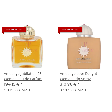
AUSVERKAUFT
AUSVERKAUFT
Amouage Jubilation 25
Amouage Love Delight
Women Eau de Parfum
Woman Edp Spray
100ml
194,15 €
*
310,76 €
*
1.941,50 € pro 1 l
3.107,59 € pro 1 l