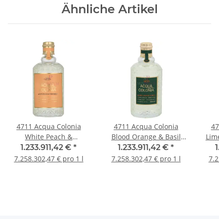
Ähnliche Artikel
4711 Acqua Colonia
4711 Acqua Colonia
47
White Peach &
Blood Orange & Basil
Lim
Coriander Eau de
Eau de Cologne 170ml
1.233.911,42 €
*
1.233.911,42 €
*
1
Cologne 170ml
7.258.302,47 € pro 1 l
7.258.302,47 € pro 1 l
7.2