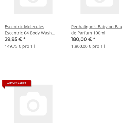
Escentric Molecules
Penhaligon's Babylon Eau
Escentric 04 Body Wash
de Parfum 100ml
200ml
29,95 €
*
180,00 €
*
149,75 € pro 1 l
1.800,00 € pro 1 l
AUSVERKAUFT