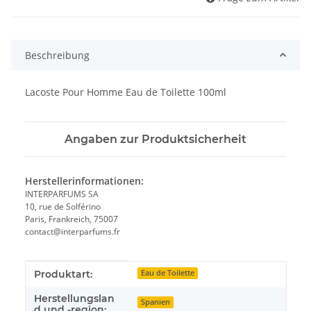
Beschreibung
Lacoste Pour Homme Eau de Toilette 100ml
Angaben zur Produktsicherheit
Herstellerinformationen:
INTERPARFUMS SA
10, rue de Solférino
Paris, Frankreich, 75007
contact@interparfums.fr
Produkteigenschaft
Wert
Produktart:
Eau de Toilette
Herstellungslan
Spanien
d und -region: