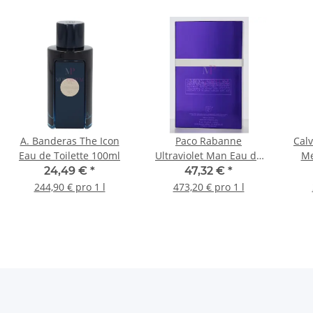
A. Banderas The Icon
Paco Rabanne
Calv
Eau de Toilette 100ml
Ultraviolet Man Eau de
Me
Toilette 100ml
24,49 €
*
47,32 €
*
244,90 € pro 1 l
473,20 € pro 1 l