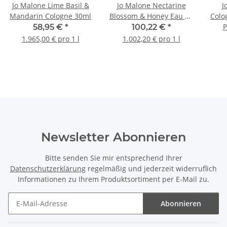
Jo Malone Lime Basil &
Jo Malone Nectarine
J
Mandarin Cologne 30ml
Blossom & Honey Eau de
Colo
Cologne 100ml
P
58,95 €
*
100,22 €
*
1.965,00 € pro 1 l
1.002,20 € pro 1 l
Newsletter Abonnieren
Bitte senden Sie mir entsprechend Ihrer
Datenschutzerklärung
regelmäßig und jederzeit widerruflich
Informationen zu Ihrem Produktsortiment per E-Mail zu.
Abonnieren
Newsletter Abonnieren