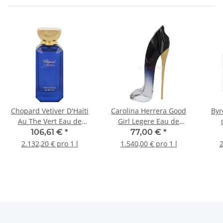
Chopard Vetiver D'Haiti
Carolina Herrera Good
Byr
Au The Vert Eau de
Girl Legere Eau de
Parfum 50ml
Parfum 50ml
106,61 €
*
77,00 €
*
2.132,20 € pro 1 l
1.540,00 € pro 1 l
2