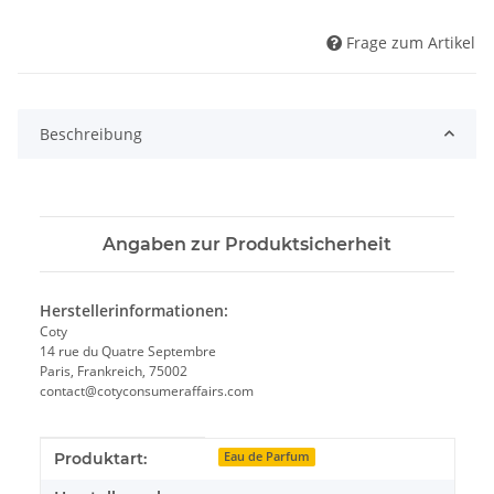
Frage zum Artikel
Beschreibung
Angaben zur Produktsicherheit
Herstellerinformationen:
Coty
14 rue du Quatre Septembre
Paris, Frankreich, 75002
contact@cotyconsumeraffairs.com
Produkteigenschaft
Wert
Produktart:
Eau de Parfum