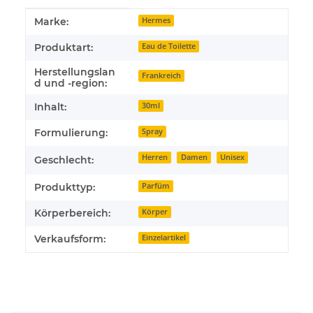
Produkteigenschaft
Wert
Marke:
Hermes
Produktart:
Eau de Toilette
Herstellungslan
Frankreich
d und -region:
Inhalt:
30ml
Formulierung:
Spray
Herren
Damen
Unisex
Geschlecht:
Produkttyp:
Parfüm
Körperbereich:
Körper
Verkaufsform:
Einzelartikel