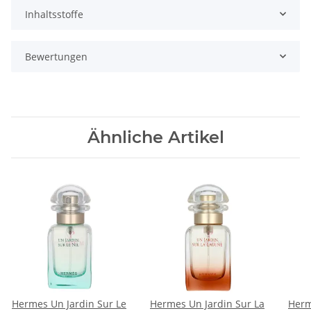
Inhaltsstoffe
Bewertungen
Ähnliche Artikel
Hermes Un Jardin Sur Le
Hermes Un Jardin Sur La
Herm