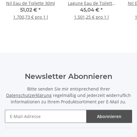
Nil Eau de Toilette 30ml
Lagune Eau de Toilette
Nil 
30ml
51,02 €
*
45,04 €
*
1.700,73 € pro 1 l
1.501,25 € pro 1 l
1
Newsletter Abonnieren
Bitte senden Sie mir entsprechend Ihrer
Datenschutzerklärung
regelmäßig und jederzeit widerruflich
Informationen zu Ihrem Produktsortiment per E-Mail zu.
Abonnieren
Newsletter Abonnieren