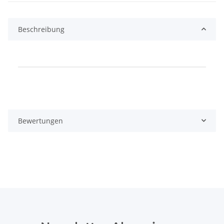
Beschreibung
Produkteigenschaft
Wert
Bewertungen