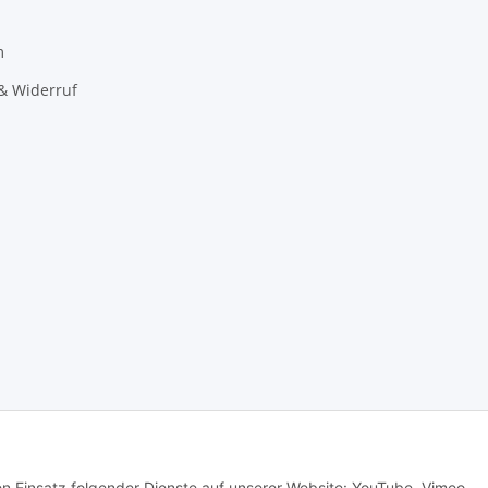
m
& Widerruf
den Einsatz folgender Dienste auf unserer Website: YouTube, Vimeo,