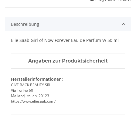
Beschreibung
Elie Saab Girl of Now Forever Eau de Parfum W 50 ml
Angaben zur Produktsicherheit
Herstellerinformationen:
GIVE BACK BEAUTY SRL
Via Torino 60
Mailand, Italien, 20123
https://www.eliesaab.com/
Produkteigenschaft
Wert