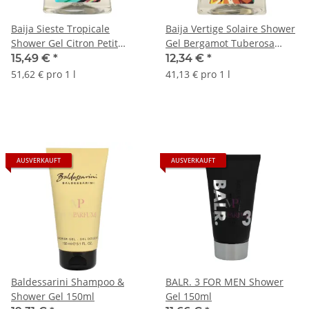
Baija Sieste Tropicale
Baija Vertige Solaire Shower
Shower Gel Citron Petit
Gel Bergamot Tuberosa
Grain 300ml
300ml
15,49 €
*
12,34 €
*
51,62 € pro 1 l
41,13 € pro 1 l
AUSVERKAUFT
AUSVERKAUFT
Baldessarini Shampoo &
BALR. 3 FOR MEN Shower
Shower Gel 150ml
Gel 150ml