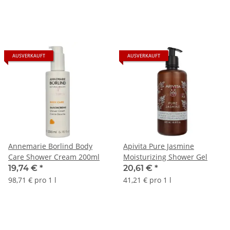
AUSVERKAUFT
AUSVERKAUFT
Annemarie Borlind Body
Apivita Pure Jasmine
Care Shower Cream 200ml
Moisturizing Shower Gel
19,74 €
*
20,61 €
*
98,71 € pro 1 l
41,21 € pro 1 l