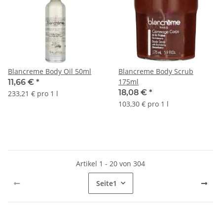
Blancreme Body Oil 50ml
Blancreme Body Scrub
175ml
11,66 €
*
18,08 €
*
233,21 € pro 1 l
103,30 € pro 1 l
Artikel 1 - 20 von 304
Seite
1