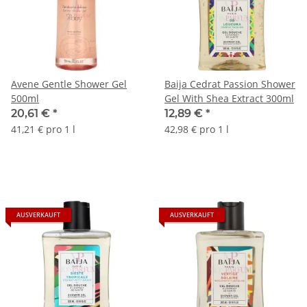
Avene Gentle Shower Gel
Baija Cedrat Passion Shower
500ml
Gel With Shea Extract 300ml
20,61 €
*
12,89 €
*
41,21 € pro 1 l
42,98 € pro 1 l
AUSVERKAUFT
AUSVERKAUFT