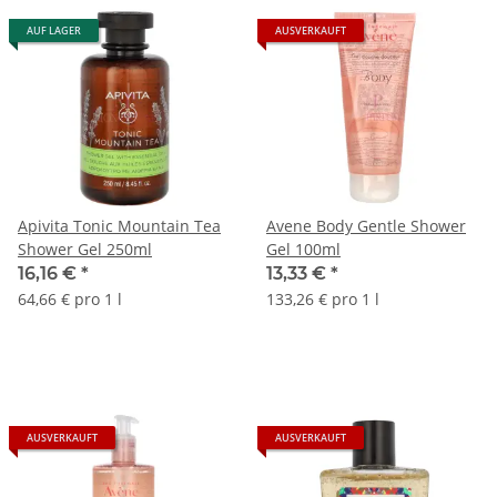
AUF LAGER
AUSVERKAUFT
Apivita Tonic Mountain Tea
Avene Body Gentle Shower
Shower Gel 250ml
Gel 100ml
16,16 €
*
13,33 €
*
64,66 € pro 1 l
133,26 € pro 1 l
AUSVERKAUFT
AUSVERKAUFT