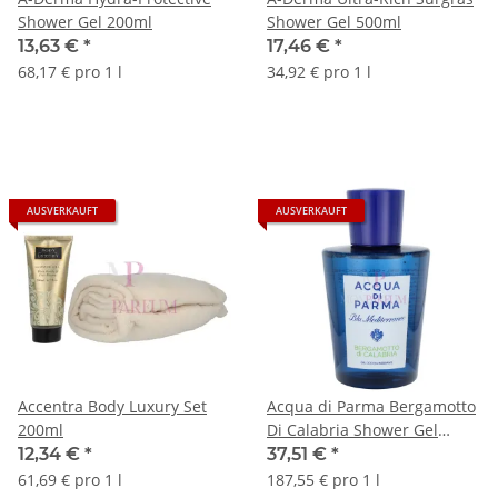
Shower Gel 200ml
Shower Gel 500ml
13,63 €
*
17,46 €
*
68,17 € pro 1 l
34,92 € pro 1 l
AUSVERKAUFT
AUSVERKAUFT
Accentra Body Luxury Set
Acqua di Parma Bergamotto
200ml
Di Calabria Shower Gel
200ml
12,34 €
*
37,51 €
*
61,69 € pro 1 l
187,55 € pro 1 l