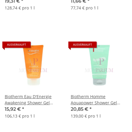
19,31 €
*
11,66 €
*
128,74 € pro 1 l
77,74 € pro 1 l
AUSVERKAUFT
AUSVERKAUFT
Biotherm Eau D'Energie
Biotherm Homme
Awakening Shower Gel
Aquapower Shower Gel
150ml
150ml
15,92 €
*
20,85 €
*
106,13 € pro 1 l
139,00 € pro 1 l