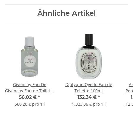
Ähnliche Artikel
Givenchy Eau De
Diptyque Oyedo Eau de
An
Givenchy Eau de Toilette
Toilette 100ml
Per
100ml
56,02 €
*
132,34 €
*
1
560,20 € pro 1 l
1.323,36 € pro 1 l
12.