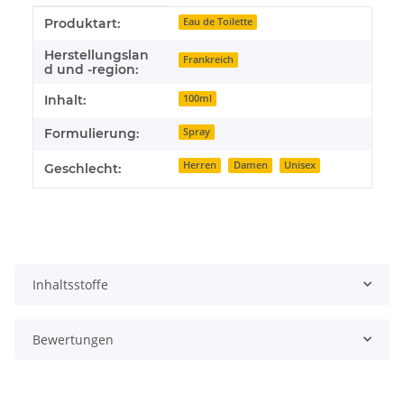
Produkteigenschaft
Wert
Produktart:
Eau de Toilette
Herstellungslan
Frankreich
d und -region:
Inhalt:
100ml
Formulierung:
Spray
Herren
Damen
Unisex
Geschlecht:
Inhaltsstoffe
Bewertungen