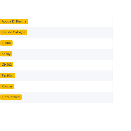
Acqua Di Parma
Eau de Cologne
100ml
Spray
GHS02
Parfüm
Körper
Einzelartikel