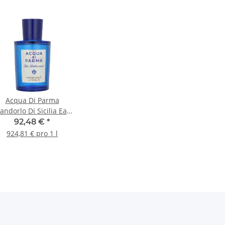
Acqua Di Parma
ndorlo Di Sicilia Eau
de Toilette 100ml
92,48 €
*
924,81 € pro 1 l