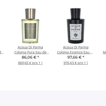
Acqua Di Parma
Acqua Di Parma
de
Colonia Pura Eau de
Colonia Essenza Eau de
Ma
Cologne 100ml
Cologne 100ml
86,06 €
*
97,66 €
*
860,65 € pro 1 l
976,63 € pro 1 l