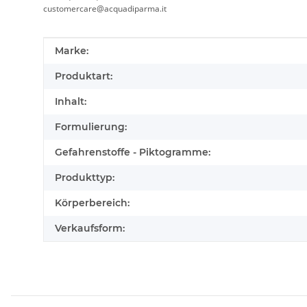
customercare@acquadiparma.it
Produkteigenschaft
Wert
Marke:
Produktart:
Inhalt:
Formulierung:
Gefahrenstoffe - Piktogramme:
Produkttyp:
Körperbereich:
Verkaufsform: