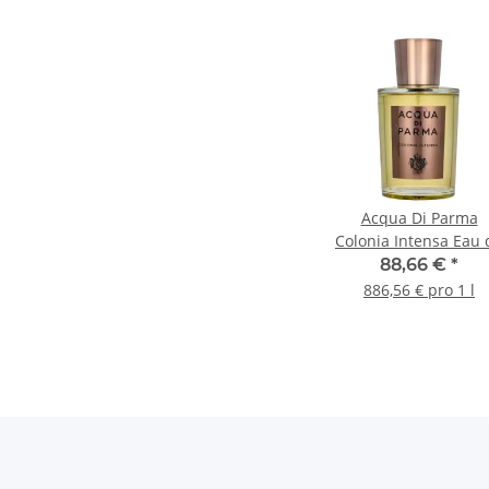
Acqua Di Parma
Colonia Intensa Eau 
Cologne 100ml
88,66 €
*
886,56 € pro 1 l